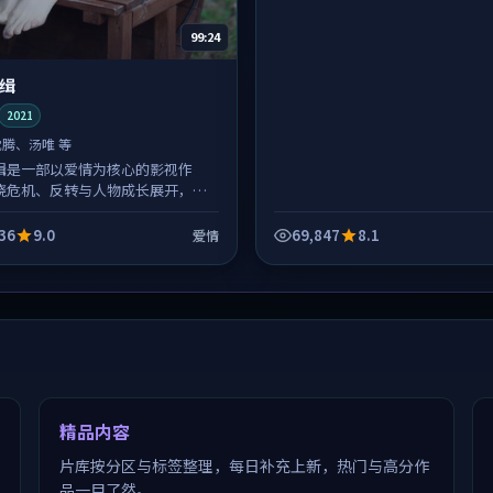
99:24
缉
2021
沈腾、汤唯 等
缉是一部以爱情为核心的影视作
绕危机、反转与人物成长展开，整
紧凑，值得推荐观看。
36
9.0
69,847
8.1
爱情
精品内容
片库按分区与标签整理，每日补充上新，热门与高分作
品一目了然。