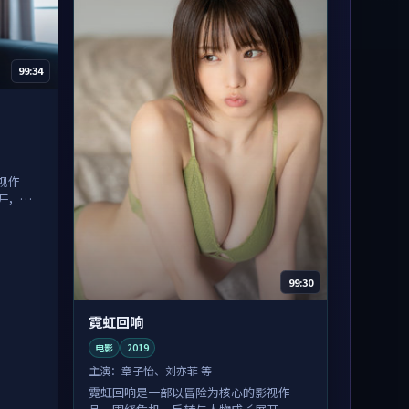
99:34
视作
开，整
99:30
霓虹回响
电影
2019
主演：
章子怡、刘亦菲 等
霓虹回响是一部以冒险为核心的影视作