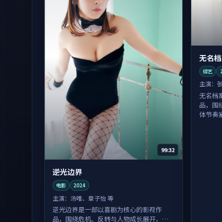
无名档
综艺
主演：
无名档
品，围
体节奏
99:32
逆光边界
电影
2024
主演：
汤唯、章子怡 等
逆光边界是一部以喜剧为核心的影视作
品，围绕危机、反转与人物成长展开，整