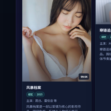
寒锋追
综艺
主演：
寒锋追
品，围
体节奏
99:04
风暴档案
综艺
2015
主演：
周迅、雷佳音 等
风暴档案是一部以爱情为核心的影视作