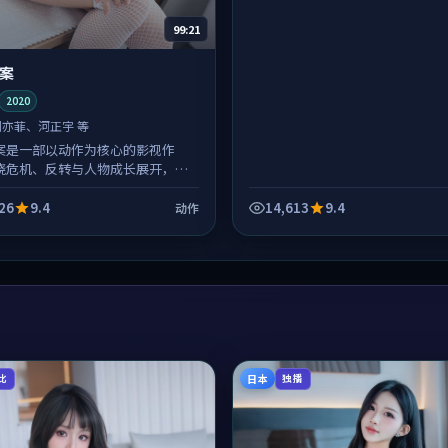
99:21
案
2020
刘亦菲、河正宇 等
案是一部以动作为核心的影视作
绕危机、反转与人物成长展开，整
紧凑，值得推荐观看。
26
9.4
14,613
9.4
动作
日本
比
独播