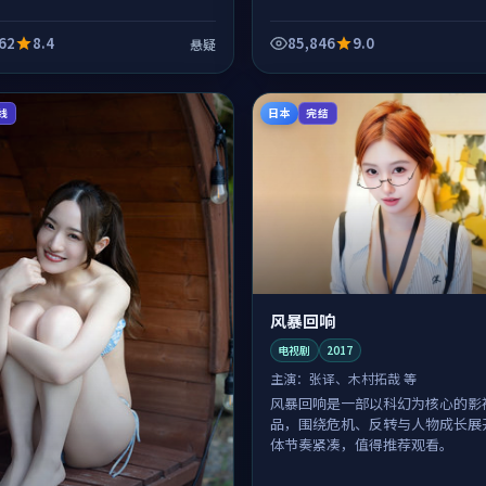
62
8.4
85,846
9.0
悬疑
日本
线
完结
风暴回响
电视剧
2017
主演：
张译、木村拓哉 等
风暴回响是一部以科幻为核心的影
品，围绕危机、反转与人物成长展
体节奏紧凑，值得推荐观看。