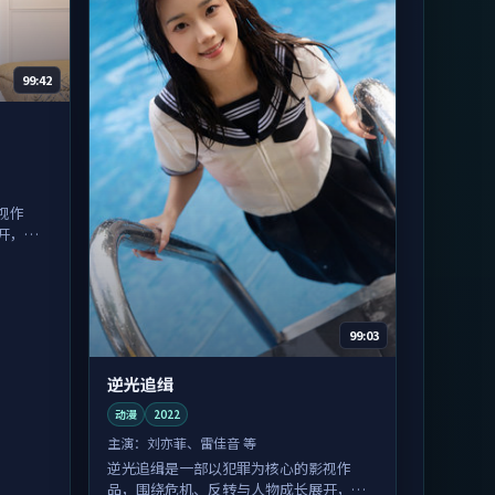
99:42
视作
开，整
99:03
逆光追缉
动漫
2022
主演：
刘亦菲、雷佳音 等
逆光追缉是一部以犯罪为核心的影视作
品，围绕危机、反转与人物成长展开，整