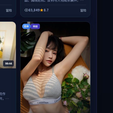
品，围绕危机、反转与人物成长展开，整
体节奏紧凑，值得推荐观看。
83,849
8.7
冒险
冒险
日本
完结
99:44
视作
开，整