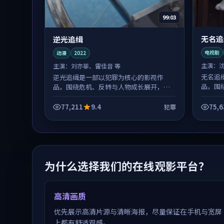
99:03
无名追
逆光追缉
电视剧
动漫
2022
主演：
主演：
刘亦菲、雷佳音 等
无名追
逆光追缉是一部以犯罪为核心的影视作
品，围
品，围绕危机、反转与人物成长展开，整
体节奏
体节奏紧凑，值得推荐观看。
77,211
9.4
75,6
犯罪
为什么选择我们的在线观影平台？
高清画质
优先展示高清片源与清晰海报，尽量保证在手机与宽屏
上都有舒适观感。