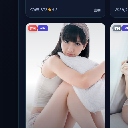
体节奏紧凑，值得推荐观看。
65,373
9.5
59,2
喜剧
韩国
中国
完结
热