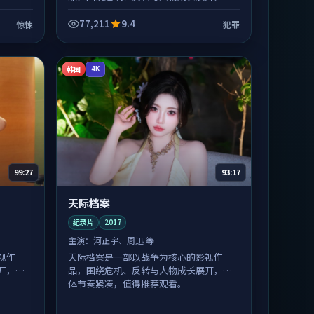
体节奏紧凑，值得推荐观看。
77,211
9.4
惊悚
犯罪
韩国
4K
99:27
93:17
天际档案
纪录片
2017
主演：
河正宇、周迅 等
视作
天际档案是一部以战争为核心的影视作
开，整
品，围绕危机、反转与人物成长展开，整
体节奏紧凑，值得推荐观看。