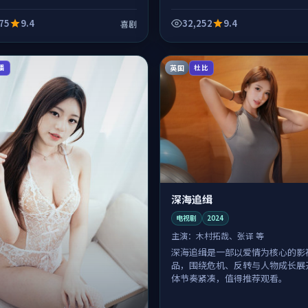
75
9.4
32,252
9.4
喜剧
英国
播
杜比
深海追缉
电视剧
2024
主演：
木村拓哉、张译 等
深海追缉是一部以爱情为核心的影
品，围绕危机、反转与人物成长展
体节奏紧凑，值得推荐观看。