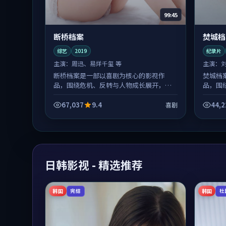
99:45
断桥档案
焚城档
综艺
2019
纪录片
主演：
周迅、易烊千玺 等
主演：
断桥档案是一部以喜剧为核心的影视作
焚城档
品，围绕危机、反转与人物成长展开，整
品，围
体节奏紧凑，值得推荐观看。
体节奏
67,037
9.4
44,2
喜剧
日韩影视 - 精选推荐
韩国
韩国
完结
杜